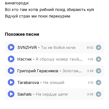
винагороди
Всі хто там хотів рибний похід збирають кулі
Відчуй страх ми поки перекурим
Похожие песни
SVNZHVR
-
Ты не бойся ночи
8:02
Нэстик
-
Я сброшу номер твой когда увижу имя
1:09
Григорий Герасимов
-
Золотая штучка
3:28
Tarabarova
-
Не злишай
3:15
Sashals
-
На сердце цепи
3:08