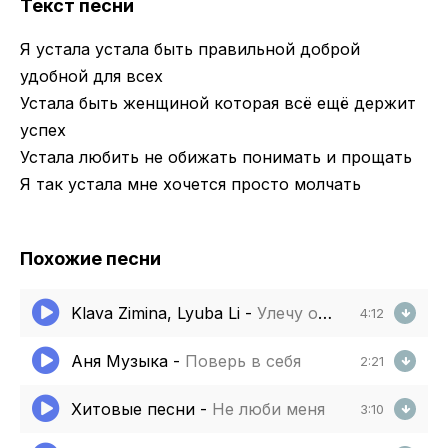
Текст песни
Я устала устала быть правильной доброй
удобной для всех
Устала быть женщиной которая всё ещё держит
успех
Устала любить не обижать понимать и прощать
Я так устала мне хочется просто молчать
Похожие песни
Klava Zimina, Lyuba Li
-
Улечу от тебя
4:12
Аня Музыка
-
Поверь в себя
2:21
Хитовые песни
-
Не люби меня
3:10