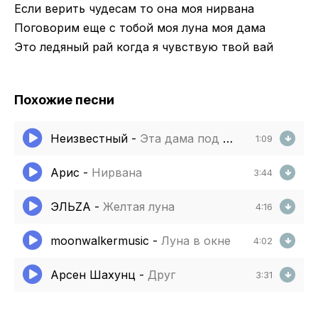
Если верить чудесам то она моя нирвана
Поговорим еще с тобой моя луна моя дама
Это ледяный рай когда я чувствую твой вай
Похожие песни
Неизвестный
-
Эта дама под шафе танцует пока пьяна
1:09
Арис
-
Нирвана
3:44
ЭЛЬZA
-
Желтая луна
4:16
moonwalkermusic
-
Луна в окне
4:02
Арсен Шахунц
-
Друг
3:31