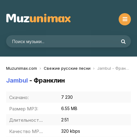
Muzunimax.com
Свежие русские песни
Jambul - Франклин
Jambul
- Франклин
Скачано:
7 230
Размер MP3:
6.55 MB
Длительность MP3:
2:51
Качество MP3:
320 kbps