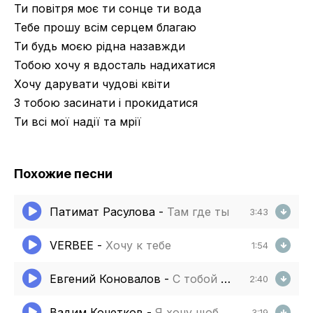
Ти повітря моє ти сонце ти вода
Тебе прошу всім серцем благаю
Ти будь моєю рідна назавжди
Тобою хочу я вдосталь надихатися
Хочу дарувати чудові квіти
З тобою засинати і прокидатися
Ти всі мої надії та мрії
Похожие песни
Патимат Расулова
-
Там где ты
3:43
VERBEE
-
Хочу к тебе
1:54
Евгений Коновалов
-
С тобой на море я
2:40
Вадим Кочетков
-
Я хочу щоб ти не плакала
3:19