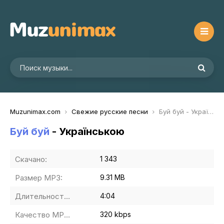
Muzunimax.com
Свежие русские песни
Буй буй - Українською
Буй буй
- Українською
Скачано:
1 343
Размер MP3:
9.31 MB
Длительность MP3:
4:04
Качество MP3:
320 kbps