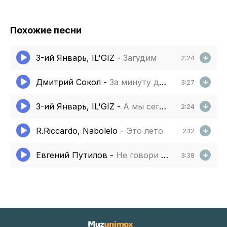
Похожие песни
3-ий Январь, IL'GIZ
-
Загудим
2:24
Дмитрий Сокол
-
За минуту до рассвета
3:27
3-ий Январь, IL'GIZ
-
А мы сегодня загудим а мы сегодня загуляем
2:24
R.Riccardo, Nabolelo
-
Это лето
2:12
Евгений Путилов
-
Не говори мне ничего
3:38