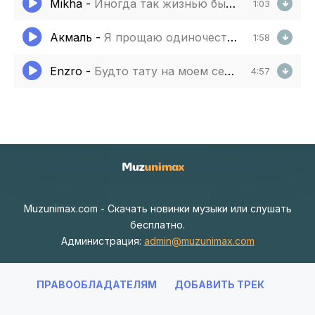
Mikha
-
Иногда так жизнью бывает
1:03
Акмаль
-
Я прощаю одиночество и грусть
1:58
Enzro
-
Будто тату на моем сердце
4:57
Muzunimax.com - Скачать новинки музыки или слушать
бесплатно.
Администрация:
admin@muzunimax.com
ПРАВООБЛАДАТЕЛЯМ
ДОБАВИТЬ ТРЕК