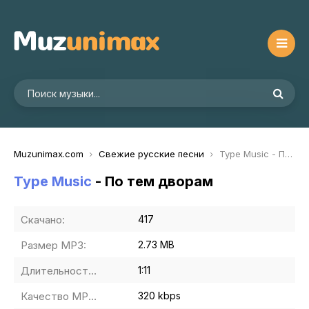
Muzunimax.com
Свежие русские песни
Type Music - По тем дворам
Type Music
- По тем дворам
Скачано:
417
Размер MP3:
2.73 MB
Длительность MP3:
1:11
Качество MP3:
320 kbps