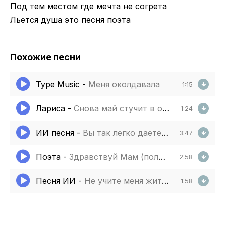
Под тем местом где мечта не согрета
Льется душа это песня поэта
Похожие песни
Type Music
-
Меня околдавала
1:15
Лариса
-
Снова май стучит в окно солнце льётся так легко
1:24
ИИ песня
-
Вы так легко даете советы
3:47
Поэта
-
Здравствуй Мам (полная версия)
2:58
Песня ИИ
-
Не учите меня жить вы не видели мой путь
1:58