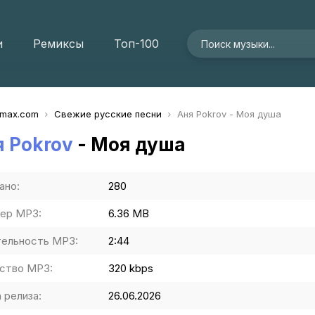
и
Ремиксы
Топ-100
imax.com
Свежие русские песни
Аня Pokrov - Моя душа
 Pokrov
- Моя душа
ано:
280
ер MP3:
6.36 MB
ельность MP3:
2:44
ство MP3:
320 kbps
 релиза:
26.06.2026