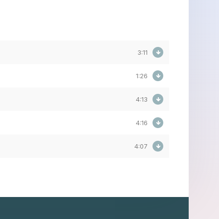
3:11
1:26
4:13
4:16
4:07