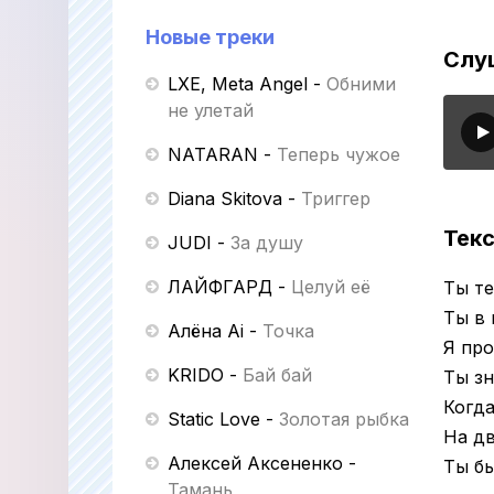
Новые треки
Слу
LXE, Meta Angel
-
Обними
не улетай
NATARAN
-
Теперь чужое
Diana Skitova
-
Триггер
Текс
JUDI
-
За душу
ЛАЙФГАРД
-
Целуй её
Ты те
Ты в 
Алёна Ai
-
Точка
Я про
KRIDO
-
Бай бай
Ты зн
Когд
Static Love
-
Золотая рыбка
На д
Алексей Аксененко
-
Ты бы
Тамань