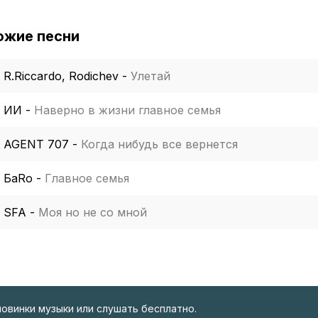
ожие песни
R.Riccardo, Rodichev
-
Улетай
ИИ
-
Наверно в жизни главное семья
AGENT 707
-
Когда нибудь все вернется
БаRo
-
Главное семья
SFA
-
Моя но не со мной
новинки музыки или слушать бесплатно.