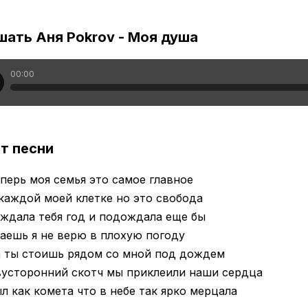
шать Аня Pokrov - Моя душа
00:00
т песни
перь моя семья это самое главное
каждой моей клетке но это свобода
ждала тебя год и подождала еще бы
аешь я не верю в плохую погоду
а ты стоишь рядом со мной под дождем
вусторонний скотч мы приклеили наши сердца
л как комета что в небе так ярко мерцала