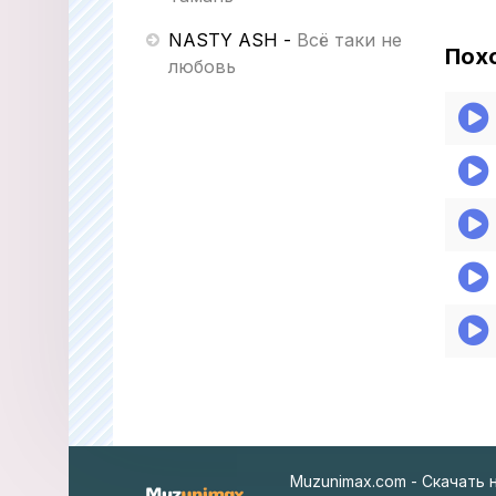
NASTY ASH
-
Всё таки не
Пох
любовь
Muzunimax.com - Скачать 