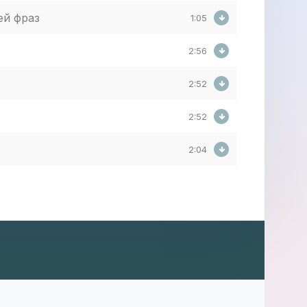
ей фраз
1:05
2:56
2:52
2:52
2:04