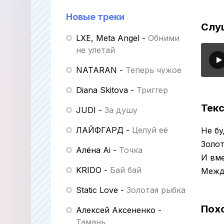
Новые треки
Слуш
LXE, Meta Angel
-
Обними
не улетай
NATARAN
-
Теперь чужое
Diana Skitova
-
Триггер
Текс
JUDI
-
За душу
ЛАЙФГАРД
-
Целуй её
Не бу
Золот
Алёна Ai
-
Точка
И вме
KRIDO
-
Бай бай
Межд
Static Love
-
Золотая рыбка
Пох
Алексей Аксененко
-
Тамань