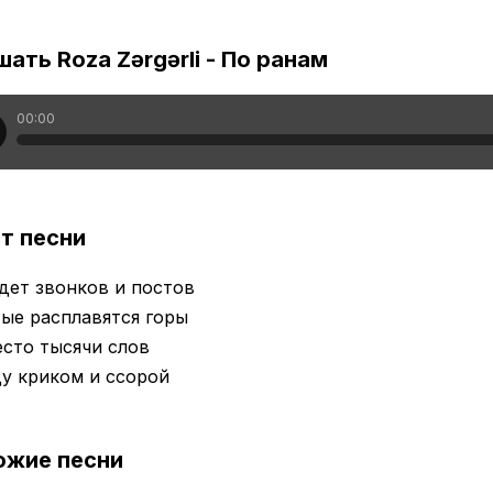
ать Roza Zərgərli - По ранам
00:00
т песни
дет звонков и постов
ые расплавятся горы
сто тысячи слов
у криком и ссорой
ожие песни