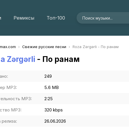
и
Ремиксы
Топ-100
imax.com
Свежие русские песни
Roza Zərgərli - По ранам
a Zərgərli
- По ранам
ано:
249
ер MP3:
5.6 MB
ельность MP3:
2:25
ство MP3:
320 kbps
 релиза:
26.06.2026