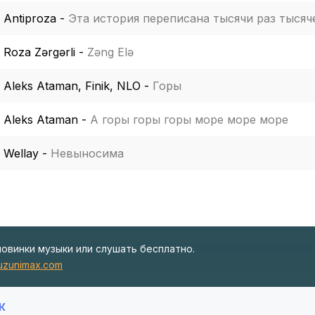
Antiproza
-
Эта история переписана тысячи раз тысяч
Roza Zərgərli
-
Zəng Elə
Aleks Ataman, Finik, NLO
-
Горы
Aleks Ataman
-
А горы горы горы море море море
Wellay
-
Невыносима
новинки музыки или слушать бесплатно.
zunimax.com
К