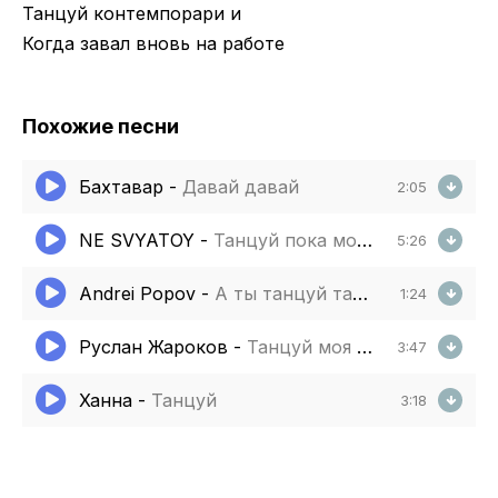
Танцуй контемпорари и
Когда завал вновь на работе
Похожие песни
Бахтавар
-
Давай давай
2:05
NE SVYATOY
-
Танцуй пока молодая
5:26
Andrei Popov
-
А ты танцуй танцуй танцуй
1:24
Руслан Жароков
-
Танцуй моя женщина
3:47
Ханна
-
Танцуй
3:18