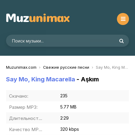
Muzunimax.com
Свежие русские песни
Say Mo, King Macarella - Aşkım
Say Mo, King Macarella
- Aşkım
Скачано:
235
Размер MP3:
5.77 MB
Длительность MP3:
2:29
Качество MP3:
320 kbps