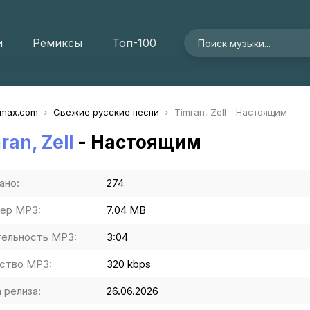
и
Ремиксы
Топ-100
imax.com
Свежие русские песни
Timran, Zell - Настоящим
ran, Zell
- Настоящим
ано:
274
ер MP3:
7.04 MB
ельность MP3:
3:04
ство MP3:
320 kbps
 релиза:
26.06.2026