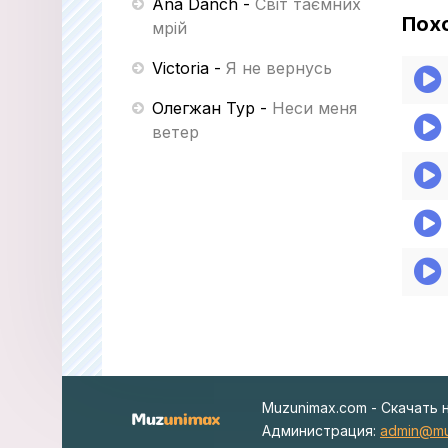
Ana Danch
-
Світ таємних
Пох
мрій
Victoria
-
Я не вернусь
Олегжан Тур
-
Неси меня
ветер
Muzunimax.com - Скачать 
Администрация:
admin@mu