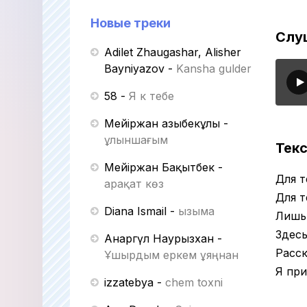
Новые треки
Слуш
Adilet Zhaugashar, Alisher
Bayniyazov
-
Kansha gulder
58
-
Я к тебе
Мейіржан Қазыбекұлы
-
Құлыншағым
Текс
Мейіржан Бақытбек
-
Для т
Қарақат көз
Для т
Diana Ismail
-
Қызыма
Лишь 
Здесь
Анаргүл Наурызхан
-
Расск
Ұшырдым еркем ұяңнан
Я при
izzatebya
-
chem toxni