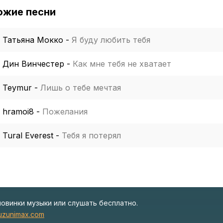
ожие песни
Татьяна Мокко
-
Я буду любить тебя
Дин Винчестер
-
Как мне тебя не хватает
Teymur
-
Лишь о тебе мечтая
hramoi8
-
Пожелания
Tural Everest
-
Тебя я потерял
новинки музыки или слушать бесплатно.
zunimax.com