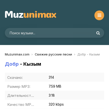
Muzunimax.com
Свежие русские песни
Добр - Кызым
Добр
- Кызым
Скачано:
314
Размер MP3:
7.59 MB
Длительность MP3:
3:18
Качество MP3:
320 kbps