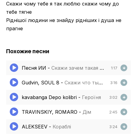
Скажи чому тебе я так люблю скажи чому до
тебе тягне
Ріднішої людини не знайду рідніших і душа не
прагне
Похожие песни
Песня ИИ
-
Скажи зачем такая нам с тобой любовь
1:17
Gudvin, SOUL 8
-
Скажи что ты по мне скучал
3:16
kavabanga Depo kolibri
-
Героїня
3:02
TRAVINSKIY, ROMARO
-
Дім
2:45
ALEKSEEV
-
Кораблі
3:24