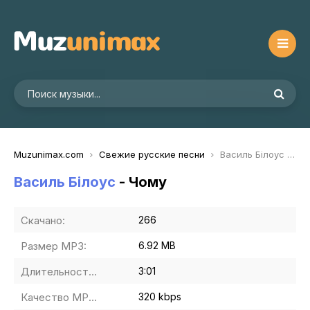
Muzunimax.com
Свежие русские песни
Василь Білоус - Чому
Василь Білоус
- Чому
Скачано:
266
Размер MP3:
6.92 MB
Длительность MP3:
3:01
Качество MP3:
320 kbps