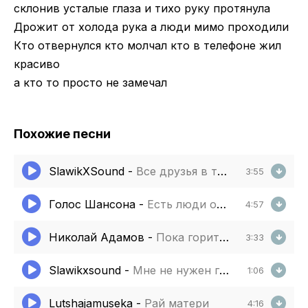
склонив усталые глаза и тихо руку протянула
Дрожит от холода рука а люди мимо проходили
Кто отвернулся кто молчал кто в телефоне жил
красиво
а кто то просто не замечал
Похожие песни
SlawikXSound
-
Все друзья в телефоне
3:55
Голос Шансона
-
Есть люди океан а есть просто лужи
4:57
Николай Адамов
-
Пока горит огонь
3:33
Slawikxsound
-
Мне не нужен глянец
1:06
Lutshajamuseka
-
Рай матери
4:16