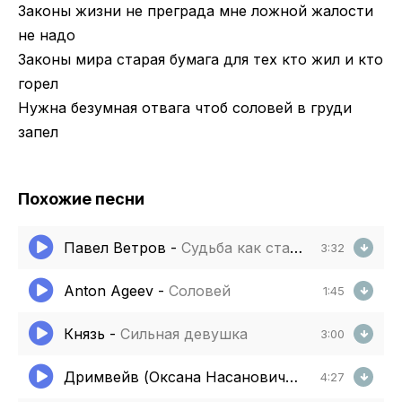
Законы жизни не преграда мне ложной жалости
не надо
Законы мира старая бумага для тех кто жил и кто
горел
Нужна безумная отвага чтоб соловей в груди
запел
Похожие песни
Павел Ветров
-
Судьба как старая тетрадь
3:32
Anton Ageev
-
Соловей
1:45
Князь
-
Сильная девушка
3:00
Дримвейв (Оксана Насанович)
-
Не надо сло
4:27