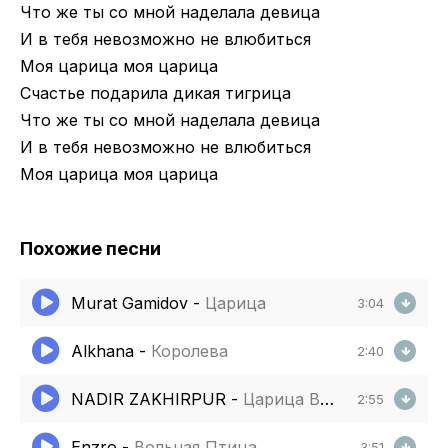
Что же ты со мной наделала девица
И в тебя невозможно не влюбиться
Моя царица моя царица
Счастье подарила дикая тигрица
Что же ты со мной наделала девица
И в тебя невозможно не влюбиться
Моя царица моя царица
Похожие песни
Murat Gamidov
-
Царица
3:04
Alkhana
-
Королева
2:40
NADIR ZAKHIRPUR
-
Царица Востока
2:55
Enzro
-
Вольная Птица
3:51