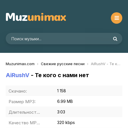
Muzunimax.com
Свежие русские песни
AiRushV - Те кого с нами нет
AiRushV
- Те кого с нами нет
Скачано:
1 158
Размер MP3:
6.99 MB
Длительность MP3:
3:03
Качество MP3:
320 kbps