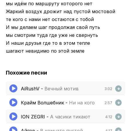
мы идём по маршруту которого нет
Жаркий воздух дрожит над пустой мостовой
те кого с нами нет остаются с тобой
И мы делаем шаг продолжая свой путь
мы смотрим туда где уже не свернуть
И наши друзья где то в этом тепле
шагают невидимо по этой земле
Похожие песни
AiRushV
-
Вечный мотив
3:02
Крайм Волшебник
-
Ни на кого
2:57
ION ZEGRI
-
А часики тикают
4:12
Айгор
-
В комнате пустой
4:17