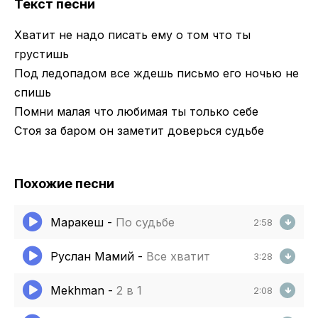
Текст песни
Хватит не надо писать ему о том что ты
грустишь
Под ледопадом все ждешь письмо его ночью не
спишь
Помни малая что любимая ты только себе
Стоя за баром он заметит доверься судьбе
Похожие песни
Маракеш
-
По судьбе
2:58
Руслан Мамий
-
Все хватит
3:28
Mekhman
-
2 в 1
2:08