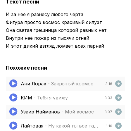
Текст песни
И за нее я разнесу любого черта
Фигура просто космос красивый силуэт
Она святая грешница которой равных нет
Внутри неё пожар из тысячи огней
И этот дикий взгляд ломает всех парней
Похожие песни
Ани Лорак
-
Закрытый космос
3:16
КИМ
-
Тебя я увижу
3:33
Узаир Найманов
-
Мой космос
3:07
Лайтовая
-
Ну какой ты все таки красивый
1:10