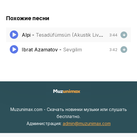
Похожие песни
Alpi
-
Tesadüfümsün (Akustik Live)
3:44
Ibrat Azamatov
-
Sevgilim
3:42
Muzunimax.com - Скачать новинки музыки или слушать
бесплатно.
Администрация:
admin@muzunimax.com