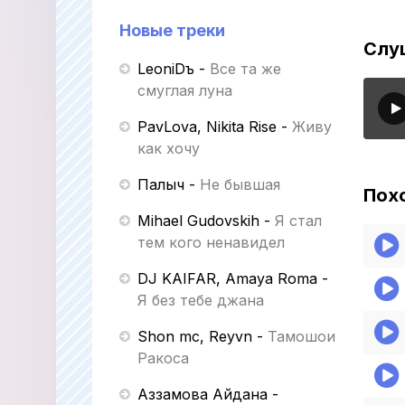
Новые треки
Слу
LeoniDъ
-
Все та же
смуглая луна
PavLova, Nikita Rise
-
Живу
как хочу
Палыч
-
Не бывшая
Пох
Mihael Gudovskih
-
Я стал
тем кого ненавидел
DJ KAIFAR, Amaya Roma
-
Я без тебе джана
Shon mc, Reyvn
-
Тамошои
Ракоса
Аззамова Айдана
-