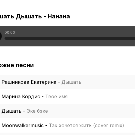
шать Дышать - Нанана
00:00
ожие песни
Рашникова Екатерина
-
Дышать
Марина Кордис
-
Твое имя
Дышать
-
Эке бэке
Moonwalkermusic
-
Так хочется жить (cover remix)