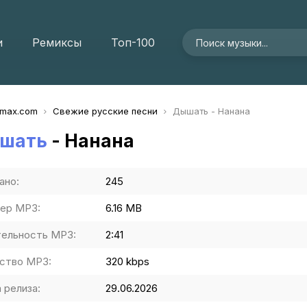
и
Ремиксы
Топ-100
imax.com
Свежие русские песни
Дышать - Нанана
шать
- Нанана
ано:
245
ер MP3:
6.16 MB
ельность MP3:
2:41
ство MP3:
320 kbps
 релиза:
29.06.2026