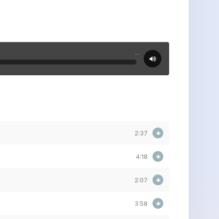
...
2:37
4:18
2:07
3:58