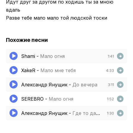
Идут друг за другом по ходишь ты за мною
вдаль
Разве тебе мало мало той людской тоски
Похожие песни
Shami
-
Мало огня
1:41
XakeR
-
Мало мне тебя
4:33
Александр Янущик
-
До вечера
3:11
SEREBRO
-
Мало огня
1:52
Александр Янущик
-
Где то далеко
1:30