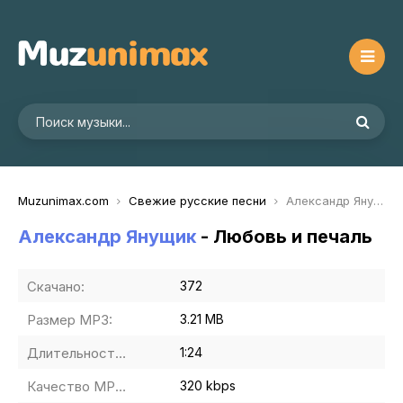
Muzunimax.com
Свежие русские песни
Александр Янущик - Любовь и печаль
Александр Янущик
- Любовь и печаль
Скачано:
372
Размер MP3:
3.21 MB
Длительность MP3:
1:24
Качество MP3:
320 kbps