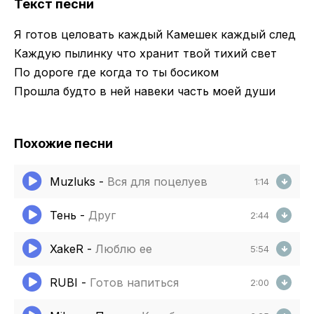
Текст песни
Я готов целовать каждый Камешек каждый след
Каждую пылинку что хранит твой тихий свет
По дороге где когда то ты босиком
Прошла будто в ней навеки часть моей души
Похожие песни
Muzluks
-
Вся для поцелуев
1:14
Тень
-
Друг
2:44
XakeR
-
Люблю ее
5:54
RUBI
-
Готов напиться
2:00