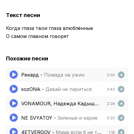
Текст песни
Когда глаза твои глаза влюблённые
О самом главном говорят
Похожие песни
Рекард
-
Помада на ужин
2:00
sozONik
-
Давай не париться
2:42
VONAMOUR, Надежда Кадышева
-
Широка р
2:28
NE SVYATOY
-
Зеленые и карие
5:20
4ETVERGOV
-
Мама если б не твои глаза
1:18