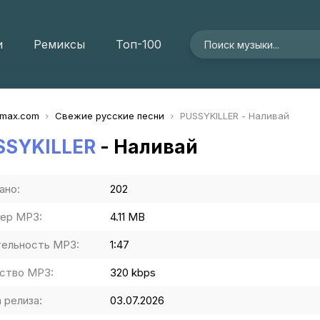
и
Ремиксы
Топ-100
imax.com
Свежие русские песни
PUSSYKILLER - Наливай
SSYKILLER
- Наливай
ано:
202
ер MP3:
4.11 MB
ельность MP3:
1:47
ство MP3:
320 kbps
 релиза:
03.07.2026