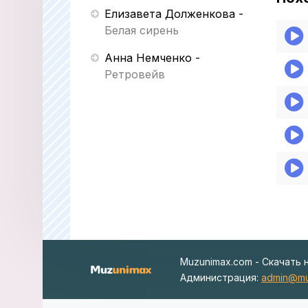
Елизавета Долженкова
-
Белая сирень
Анна Немченко
-
Ретровейв
Muzunimax.com - Скачать 
Администрация:
admin@mu