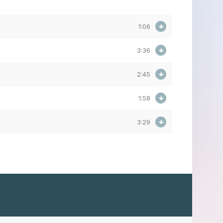
1:06
3:36
2:45
1:58
3:29