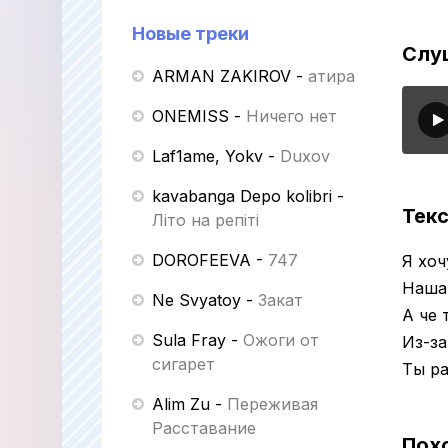
Новые треки
Слу
ARMAN ZAKIROV
-
Қатира
ONEMISS
-
Ничего нет
Laf1ame, Yokv
-
Duxov
kavabanga Depo kolibri
-
Текс
Літо на репіті
DOROFEEVA
-
747
Я хоч
Наша 
Ne Svyatoy
-
Закат
А че 
Sula Fray
-
Ожоги от
Из-за
сигарет
Ты ра
Alim Zu
-
Переживая
Расставание
Пох