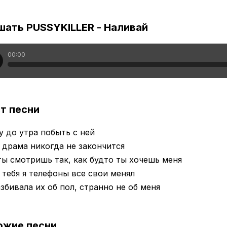
шать PUSSYKILLER - Наливай
00:00
т песни
у до утра побыть с ней
драма никогда не закончится
ты смотришь так, как будто ты хочешь меня
 тебя я телефоны все свои менял
збивала их об пол, странно не об меня
ожие песни