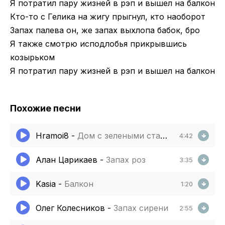
Я потратил пару жизней в рэп и вышел на балкон
Кто-то с Гелика на жигу прыгнул, кто наоборот
Запах палева он, же запах выхлопа бабок, бро
Я также смотрю исподлобья прикрывшись
козырьком
Я потратил пару жизней в рэп и вышел на балкон
Похожие песни
Hramoi8
-
Дом с зелеными ставнями
4:42
Алан Царикаев
-
Запах роз
3:35
Kasia
-
Балкон
1:20
Олег Колесников
-
Запах сирени
2:55