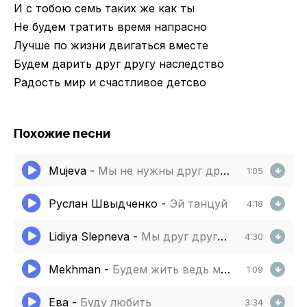
И с тобою семь таких же как ты
Не будем тратить время напрасно
Лучше по жизни двигаться вместе
Будем дарить друг другу наследство
Радость мир и счастливое детсво
Похожие песни
Mujeva
-
Мы не нужны друг другу такими какие есть
1:05
Руслан Швыдченко
-
Эй танцуй
4:18
Lidiya Slepneva
-
Мы друг другу не бывшие
4:30
Mekhman
-
Будем жить ведь мы будем жить
1:09
Ева
-
Буду любить
3:34