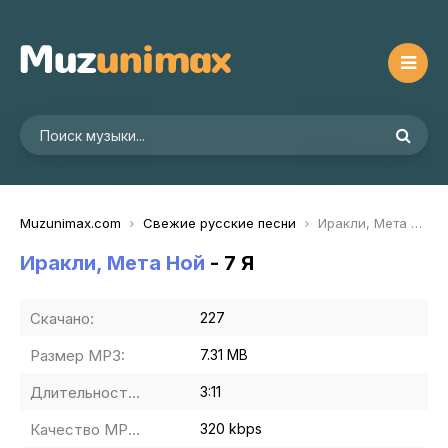
Muzunimax.com
Свежие русские песни
Иракли, Мета Ной - 7 Я
Иракли, Мета Ной
- 7 Я
Скачано:
227
Размер MP3:
7.31 MB
Длительность MP3:
3:11
Качество MP3:
320 kbps