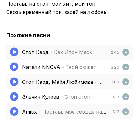
Поставь на стоп, мой хит, мой топ
Свозь временный ток, забей на любовь
Похожие песни
Стоп Кард
-
Как Илон Маск
2:45
Nатали NNOVA
-
Твой сюжет
3:20
Стоп Кард, Майя Любимова
-
Нет денег нет 
1:03
Эльчин Кулиев
-
Стоп стоп
3:13
Amiux
-
Поставь мое сердце на паузу
1:12