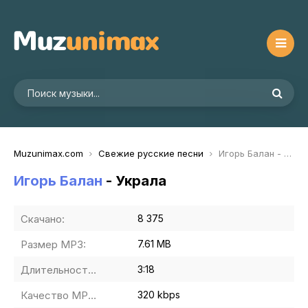
Muzunimax.com
Свежие русские песни
Игорь Балан - Украла
Игорь Балан
- Украла
Скачано:
8 375
Размер MP3:
7.61 MB
Длительность MP3:
3:18
Качество MP3:
320 kbps