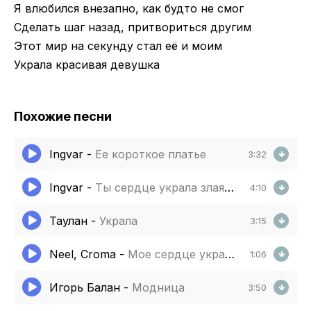
Я влюбился внезапно, как будто не смог
Сделать шаг назад, притвориться другим
Этот мир на секунду стал её и моим
Украла красивая девушка
Похожие песни
Ingvar
-
Ее короткое платье
3:32
Ingvar
-
Ты сердце украла злая колдунья
4:10
Таулан
-
Украла
3:15
Neel, Croma
-
Мое сердце украла
1:06
Игорь Балан
-
Модница
3:50