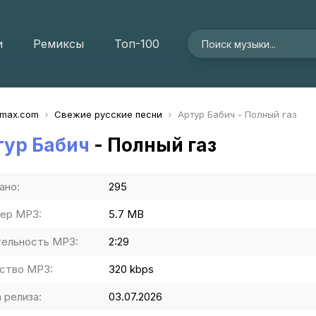
и
Ремиксы
Топ-100
imax.com
Свежие русские песни
Артур Бабич - Полный газ
тур Бабич
- Полный газ
ано:
295
ер MP3:
5.7 MB
ельность MP3:
2:29
ство MP3:
320 kbps
 релиза:
03.07.2026