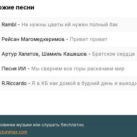
ожие песни
Rambl
-
Не нужны цветы ей нужен полный бак
Рейсан Магомедкеримов
-
Привет привет
Артур Халатов, Шамиль Кашешов
-
Братское сердце
Песня ИИ
-
Мы свернем все горы раскачаем мир
R.Riccardo
-
Я в КБ как домой в будний день и выход
новинки музыки или слушать бесплатно.
zunimax.com