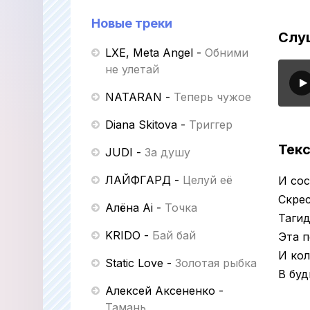
Новые треки
Слуш
LXE, Meta Angel
-
Обними
не улетай
NATARAN
-
Теперь чужое
Diana Skitova
-
Триггер
Текс
JUDI
-
За душу
ЛАЙФГАРД
-
Целуй её
И сос
Скре
Алёна Ai
-
Точка
Тагид
KRIDO
-
Бай бай
Эта п
И кол
Static Love
-
Золотая рыбка
В буд
Алексей Аксененко
-
Тамань