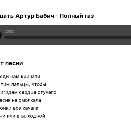
ать Артур Бабич - Полный газ
00:00
т песни
еди нам кричали
стим пальцы, чтобы
игидам сердце стучало
есня не смолкала
онки все качала
ни или в выходной