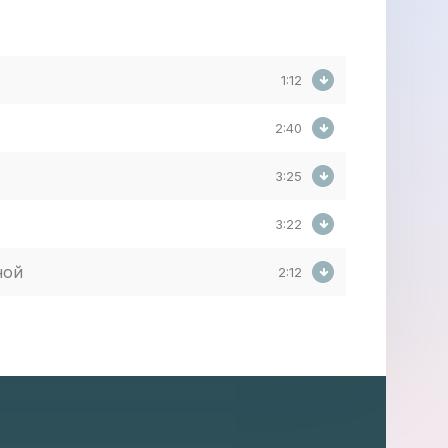
1:12
2:40
3:25
3:22
ной
2:12