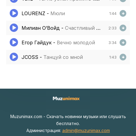
LOURENZ
-
Мюли
1:44
Милиан О’Войд
-
Счастливый и молодой
2:33
Егор Гайдук
-
Вечно молодой
3:34
JCOSS
-
Танцуй со мной
1:43
Muzunimax.com - Скачать новинки музыки или слушать
бесплатно.
Администрация:
admin@muzunimax.com