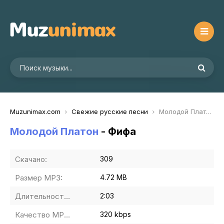
Muzunimax.com
Свежие русские песни
Молодой Платон - Фифа
Молодой Платон
- Фифа
Скачано:
309
Размер MP3:
4.72 MB
Длительность MP3:
2:03
Качество MP3:
320 kbps