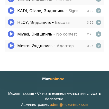
KADI, Ollane, Эндшпиль
-
Signs
3:32
HLOY, Эндшпиль
-
Высота
3:29
Miyagi, Эндшпиль
-
No contest
2:25
Мияги, Эндшпиль
-
Адаптер
3:05
Muzunimax.com - Скачать новинки музыки или слушать
бесплатно.
Администрация:
admin@muzunimax.com