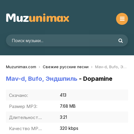
Muzunimax.com
Свежие русские песни
Mav-d, Bufo, Эндшпиль - Dopamine
Mav-d, Bufo, Эндшпиль
- Dopamine
Скачано:
413
Размер MP3:
7.68 MB
Длительность MP3:
3:21
Качество MP3:
320 kbps