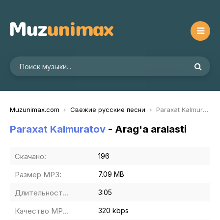
Muzunimax.com
Свежие русские песни
Paraxat Kalmuratov - Arag'a aralasti
Paraxat Kalmuratov
- Arag'a aralasti
Скачано:
196
Размер MP3:
7.09 MB
Длительность MP3:
3:05
Качество MP3:
320 kbps