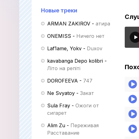
Новые треки
Слу
ARMAN ZAKIROV
-
Қатира
ONEMISS
-
Ничего нет
Laf1ame, Yokv
-
Duxov
kavabanga Depo kolibri
-
Пох
Літо на репіті
DOROFEEVA
-
747
Ne Svyatoy
-
Закат
Sula Fray
-
Ожоги от
сигарет
Alim Zu
-
Переживая
Расставание