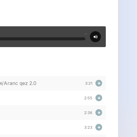
...
я/Aranc qez 2.0
3:21
2:55
2:36
3:23