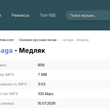
и
Ремиксы
Топ-100
imax.com
Свежие русские песни
Janaga - Медляк
naga
- Медляк
ано:
858
ер MP3:
7 MB
ельность MP3:
3:03
ство MP3:
320 kbps
 релиза:
10.07.2026