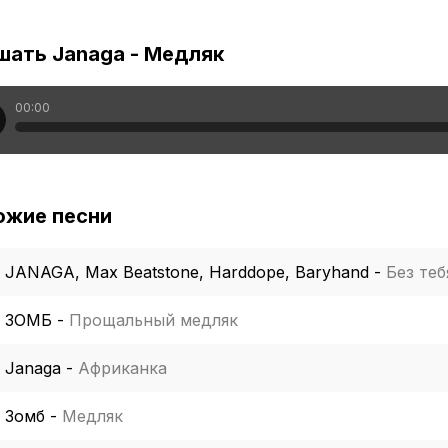
шать Janaga - Медляк
00:00
ожие песни
JANAGA, Max Beatstone, Harddope, Baryhand
-
Без теб
ЗОМБ
-
Прощальный медляк
Janaga
-
Африканка
Зомб
-
Медляк