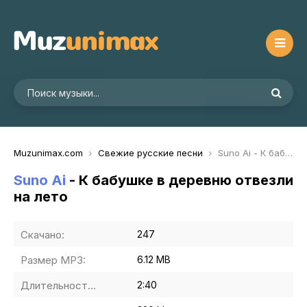
Muzunimax.com
Свежие русские песни
Suno Ai - К бабушке в деревню отвезли на лето
Suno Ai
- К бабушке в деревню отвезли
на лето
Скачано:
247
Размер MP3:
6.12 MB
Длительность MP3:
2:40