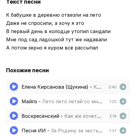
Текст песни
К бабушке в деревню отвезли на лето
Даже не спросили, а хочу я это
В первый день в колодце утопил сандали
Мне под сад ладошкой тут же надавали
А потом зерно я куром всё рассыпал
Похожие песни
Елена Кирсанова (Щукина)
-
К Бабушке в деревно отвезли на лето
2:40
Майлз
-
Лето лето летай со мной
1:25
Воскресенский
-
Как же хочется в деревню
2:19
Песня ИИ
-
За Родину за честь (Полная версия)
1:37