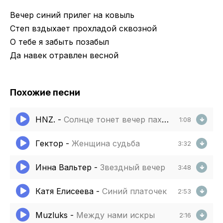
Вечер синий прилег на ковыль
Степ вздыхает прохладой сквозной
О тебе я забыть позабыл
Да навек отравлен весной
Похожие песни
HNZ.
-
Солнце тонет вечер пахнет летом
1:08
Гектор
-
Женщина судьба
3:32
Инна Вальтер
-
Звездный вечер
3:48
Катя Елисеева
-
Синий платочек
2:53
Muzluks
-
Между нами искры
2:16