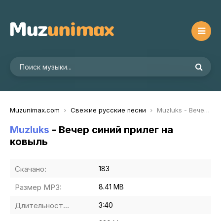
Muzunimax.com
Свежие русские песни
Muzluks - Вечер синий прилег на ковыль
Muzluks
- Вечер синий прилег на
ковыль
Скачано:
183
Размер MP3:
8.41 MB
Длительность MP3:
3:40