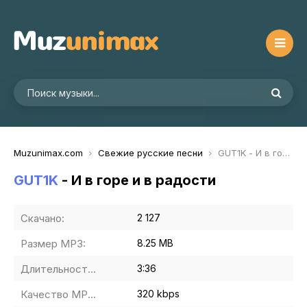
Muzunimax.com
Свежие русские песни
GUT1K - И в горе и в радости
GUT1K
- И в горе и в радости
Скачано:
2 127
Размер MP3:
8.25 MB
Длительность MP3:
3:36
Качество MP3:
320 kbps