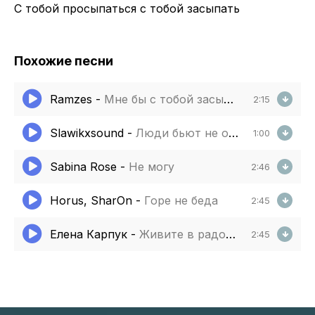
С тобой просыпаться с тобой засыпать
Похожие песни
Ramzes
-
Мне бы с тобой засыпать
2:15
Slawikxsound
-
Люди бьют не от радости
1:00
Sabina Rose
-
Не могу
2:46
Horus, SharOn
-
Горе не беда
2:45
Елена Карпук
-
Живите в радости друзья
2:45