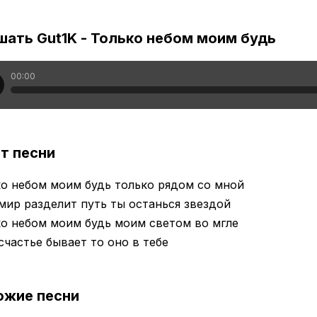
ать Gut1K - Только небом моим будь
00:00
т песни
о небом моим будь только рядом со мной
мир разделит путь ты останься звездой
о небом моим будь моим светом во мгле
счастье бывает то оно в тебе
ожие песни