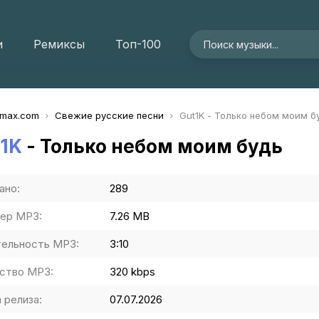
и
Ремиксы
Топ-100
imax.com
Свежие русские песни
Gut1K - Только небом моим б
t1K
- Только небом моим будь
ано:
289
ер MP3:
7.26 MB
ельность MP3:
3:10
ство MP3:
320 kbps
 релиза:
07.07.2026