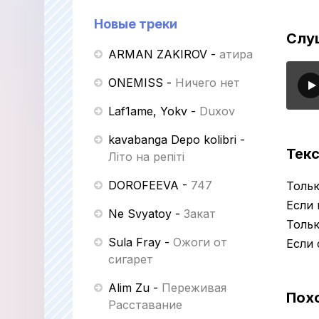
Новые треки
Слуш
ARMAN ZAKIROV
-
Қатира
ONEMISS
-
Ничего нет
Laf1ame, Yokv
-
Duxov
kavabanga Depo kolibri
-
Текс
Літо на репіті
DOROFEEVA
-
747
Тольк
Если 
Ne Svyatoy
-
Закат
Тольк
Sula Fray
-
Ожоги от
Если 
сигарет
Alim Zu
-
Переживая
Пох
Расставание