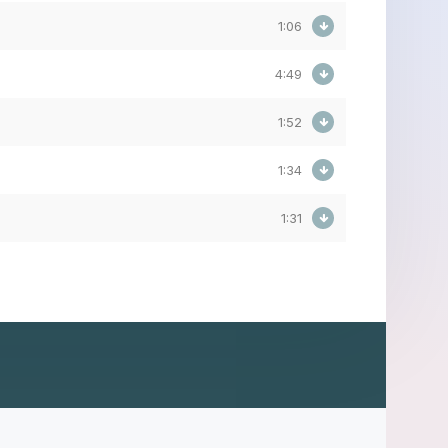
1:06
4:49
1:52
1:34
1:31