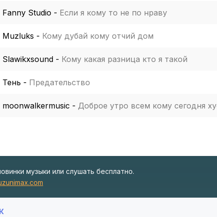
Fanny Studio
-
Если я кому то не по нраву
Muzluks
-
Кому дубай кому отчий дом
Slawikxsound
-
Кому какая разница кто я такой
Тень
-
Предательство
moonwalkermusic
-
Доброе утро всем кому сегодня х
новинки музыки или слушать бесплатно.
zunimax.com
К