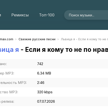
и
Ремиксы
Топ-100
imax.com
Свежие русские песни
Львица я - Если я кому то не 
вица я
- Если я кому то не по нра
ано:
742
ер MP3:
6.34 MB
ельность MP3:
2:46
ство MP3:
320 kbps
 релиза:
07.07.2026