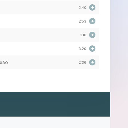
2:40
2:53
1:18
3:20
уево
2:36