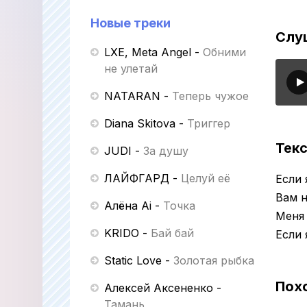
Новые треки
Слуш
LXE, Meta Angel
-
Обними
не улетай
NATARAN
-
Теперь чужое
Diana Skitova
-
Триггер
Текс
JUDI
-
За душу
ЛАЙФГАРД
-
Целуй её
Если 
Вам н
Алёна Ai
-
Точка
Меня 
KRIDO
-
Бай бай
Если 
Static Love
-
Золотая рыбка
Пох
Алексей Аксененко
-
Тамань