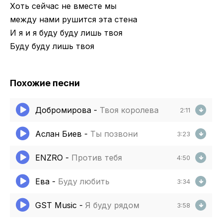
Хоть сейчас не вместе мы
между нами рушится эта стена
И я и я буду буду лишь твоя
Буду буду лишь твоя
Похожие песни
Добромирова
-
Твоя королева
2:11
Аслан Биев
-
Ты позвони
3:23
ENZRO
-
Против тебя
4:50
Ева
-
Буду любить
3:34
GST Music
-
Я буду рядом
3:58