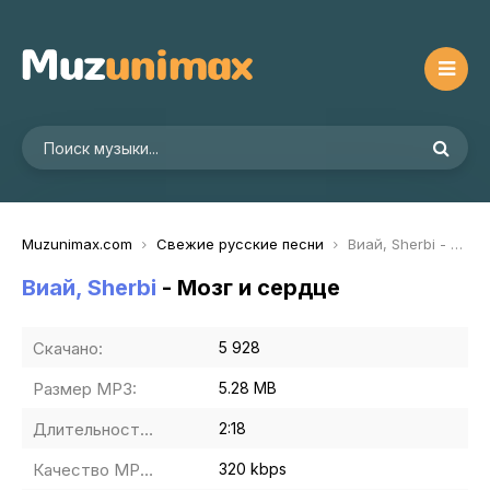
Muzunimax.com
Свежие русские песни
Виай, Sherbi - Мозг и сердце
Виай, Sherbi
- Мозг и сердце
Скачано:
5 928
Размер MP3:
5.28 MB
Длительность MP3:
2:18
Качество MP3:
320 kbps