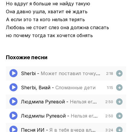
Но вдруг я больше не найду такую
Она давно ушла, хватит её ждать
А если это та кого нельзя терять
Любовь не стоит слез она должна спасать
но почему тогда так хочется обнять
Похожие песни
Sherbi
-
Может поставил точку в сердце запятую
2:18
Sherbi, Виай
-
Сломанные дети
1:15
Людмила Рулевой
-
Нельзя его любить нельзя чужое счастье
2:50
Людмилы Рулевой
-
Нельзя его любить нельзя чужое счастье
2:50
Песня ИИ
-
Я в тебя вчера влюбился мозг чуть мой не закрутился
3:24