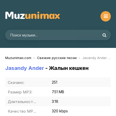
Muzunimax.com
Свежие русские песни
Jasandy Ander - Жалын кешкен
Jasandy Ander
- Жалын кешкен
Скачано:
251
Размер MP3:
7.51 MB
Длительность MP3:
3:16
Качество MP3:
320 kbps