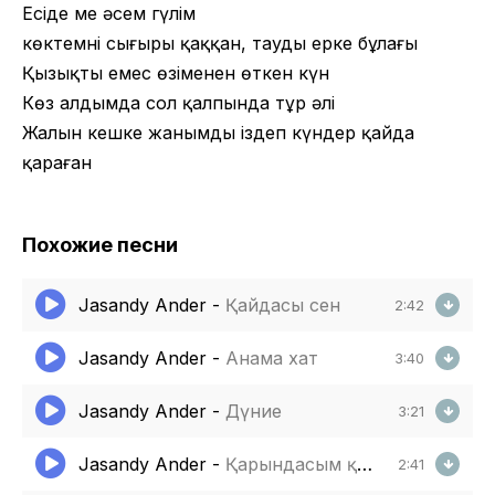
Есіңде ме әсем гүлім
көктемнің сыңғыры қаққан, таудың ерке бұлағы
Қызықты емес өзіңменен өткен күн
Көз алдымда сол қалпында тұр әлі
Жалын кешке жанымды іздеп күндер қайда
қараған
Похожие песни
Jasandy Ander
-
Қайдасың сен
2:42
Jasandy Ander
-
Анама хат
3:40
Jasandy Ander
-
Дүние
3:21
Jasandy Ander
-
Қарындасым қарлығашым
2:41