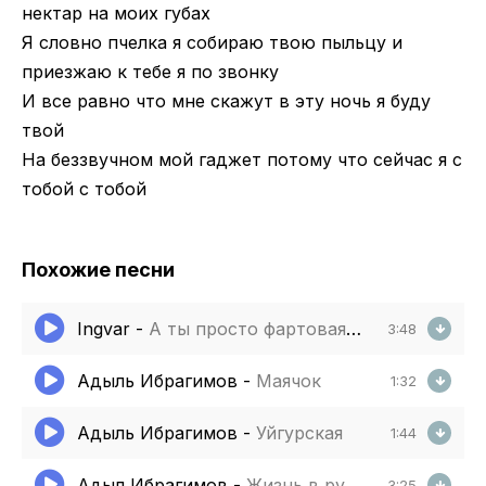
нектар на моих губах
Я словно пчелка я собираю твою пыльцу и
приезжаю к тебе я по звонку
И все равно что мне скажут в эту ночь я буду
твой
На беззвучном мой гаджет потому что сейчас я с
тобой с тобой
Похожие песни
Ingvar
-
А ты просто фартовая (и сводиш ь меня с ума)
3:48
Адыль Ибрагимов
-
Маячок
1:32
Адыль Ибрагимов
-
Уйгурская
1:44
Адыл Ибрагимов
-
Жизнь в руках
3:25