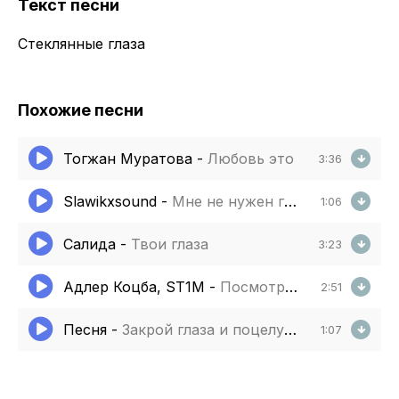
Текст песни
Стеклянные глаза
Похожие песни
Тогжан Муратова
-
Любовь это
3:36
Slawikxsound
-
Мне не нужен глянец
1:06
Салида
-
Твои глаза
3:23
Адлер Коцба, ST1M
-
Посмотри в мои глаза
2:51
Песня
-
Закрой глаза и поцелуй как в самый первый раз
1:07