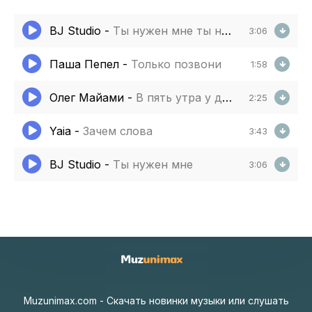
BJ Studio
-
Ты нужен мне ты нужен мне
3:06
Паша Пепел
-
Только позвони
1:58
Олег Майами
-
В пять утра у дома твоего с десятками этажей
2:25
Yaia
-
Зачем слова
3:43
BJ Studio
-
Ты нужен мне
3:06
Muzunimax.com - Скачать новинки музыки или слушать