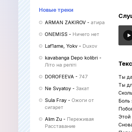
Новые треки
Слу
ARMAN ZAKIROV
-
Қатира
ONEMISS
-
Ничего нет
Laf1ame, Yokv
-
Duxov
kavabanga Depo kolibri
-
Текс
Літо на репіті
DOROFEEVA
-
747
Ты да
Ты дл
Ne Svyatoy
-
Закат
Скол
Sula Fray
-
Ожоги от
Боль 
сигарет
Побол
Этой 
Alim Zu
-
Переживая
Снова
Расставание