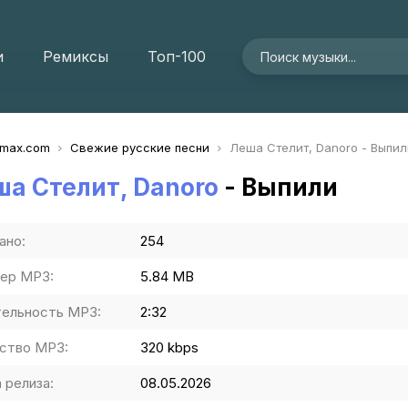
и
Ремиксы
Топ-100
imax.com
Свежие русские песни
Леша Стелит, Danoro - Выпил
а Стелит, Danoro
- Выпили
ано:
254
ер MP3:
5.84 MB
ельность MP3:
2:32
ство MP3:
320 kbps
 релиза:
08.05.2026