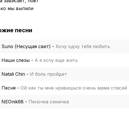
 зависает, поёт
ько мы выпили
ожие песни
Suno (Несущая свет)
-
Хочу одну тебя любить
Наши слезы
-
А я хочу еще жить
Natali Chin
-
И боль пройдет
Песня
-
Ой как ты мне нравишься очень мама спасай
NEOnik68
-
Пеночка синичка