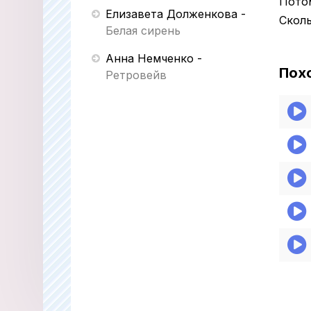
Потом
Елизавета Долженкова
-
Скол
Белая сирень
Анна Немченко
-
Пох
Ретровейв