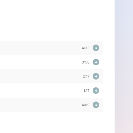
4:33
3:58
2:17
1:17
4:09