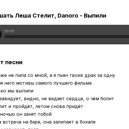
шать Леша Стелит, Danoro - Выпили
00:00
т песни
же не пила со мной, а я пьян твоих драк за одну
я него мотивы самого лучшего фильма
ько мы выпили
завидует, видно, не ведает сердце, о чём болит
ит и пройдёт, летом снова придёт
ночью он занят тобой
 встреча на баре, она залипает в бокале