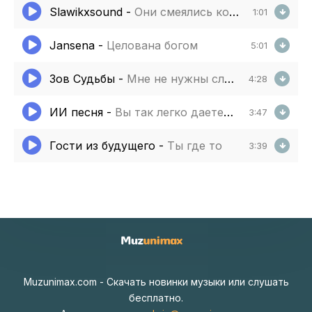
Slawikxsound
-
Они смеялись когда я падал вниз
1:01
Jansena
-
Целована богом
5:01
Зов Судьбы
-
Мне не нужны слова я все уже знаю
4:28
ИИ песня
-
Вы так легко даете советы
3:47
Гости из будущего
-
Ты где то
3:39
Muzunimax.com - Скачать новинки музыки или слушать
бесплатно.