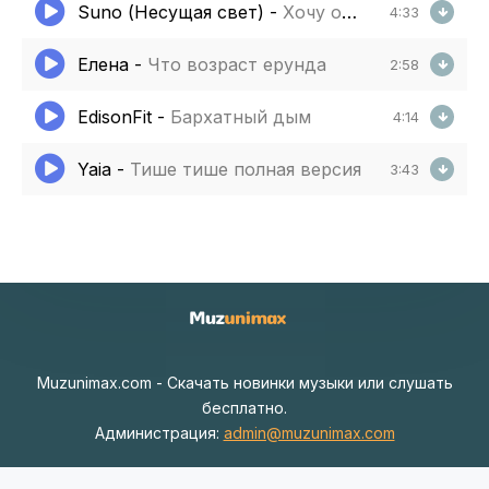
Suno (Несущая свет)
-
Хочу одну тебя любить
4:33
Елена
-
Что возраст ерунда
2:58
EdisonFit
-
Бархатный дым
4:14
Yaia
-
Тише тише полная версия
3:43
Muzunimax.com - Скачать новинки музыки или слушать
бесплатно.
Администрация:
admin@muzunimax.com