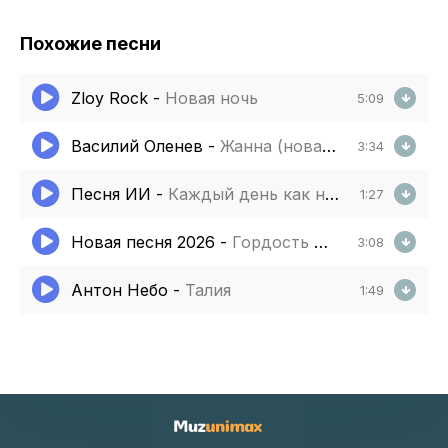
Похожие песни
Zloy Rock
-
Новая ночь
5:09
Василий Оленев
-
Жанна (новая версия)
3:34
Песня ИИ
-
Каждый день как новая строка
1:27
Новая песня 2026
-
Гордость шепчет
3:08
Антон Небо
-
Талия
1:49