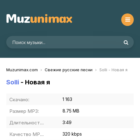
Muzunimax.com
Свежие русские песни
Solli - Новая я
Solli
- Новая я
Скачано:
1 163
Размер MP3:
8.75 MB
Длительность MP3:
3:49
Качество MP3:
320 kbps